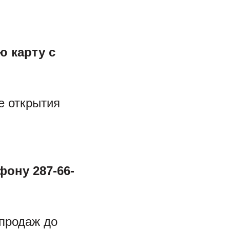
ю карту с
е открытия
фону 287-66-
 продаж до