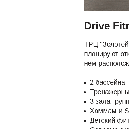
Drive Fi
ТРЦ “Золотой
планируют отк
нем расположи
2 бассейна
Тренажерны
3 зала груп
Хаммам и S
Детский фи